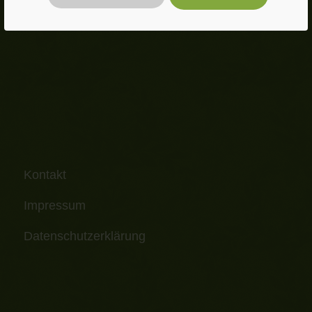
Telefon: 08036 3038060
E-Mail:
fahrrad.stephanskirchen@gmail.com
Kontakt
Impressum
Datenschutzerklärung