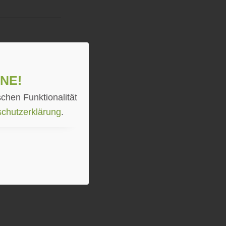
ne!
chen Funktionalität
chutzerklärung
.