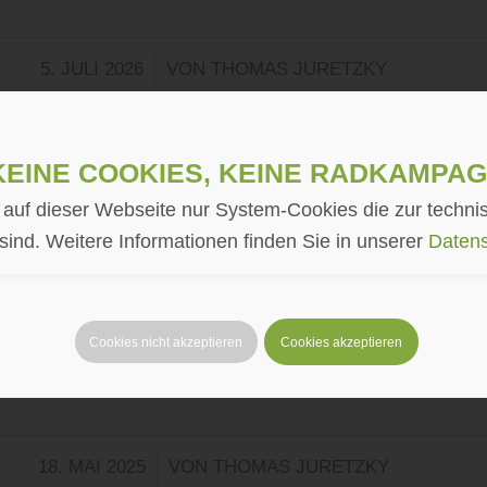
/
5. JULI 2026
VON
THOMAS JURETZKY
Keine Cookies, keine Radkampag
NEWS
STADTRADELN 2025
auf dieser Webseite nur System-Cookies die zur technis
 sind. Weitere Informationen finden Sie in unserer
Datens
Cookies nicht akzeptieren
Cookies akzeptieren
Weiterlesen
/
18. MAI 2025
VON
THOMAS JURETZKY