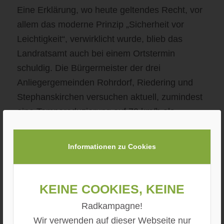
Eine Erklärung, wo heute geltendes Recht, vor
allem das moderne Prinzip „Sicherheit vor
Leichtigkeit“, verwirklicht wurde, blieb das
Landratsamt auch bei einem Ortstermin
schuldig. Die Bürgermeister der drei
Anliegergemeinden Rohrdorf, Riedering und
Stephanskirchen versuchen aktuell, zumindest
eine Temporeduzierung auf 70 km/h als
Sofortmaßnahme zu erreichen..
Informationen zu Cookies
Keine Cookies, keine
Radkampagne!
Wir verwenden auf dieser Webseite nur