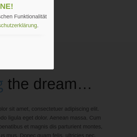
ne!
chen Funktionalität
chutzerklärung
.
g
the dream…
or sit amet, consectetuer adipiscing elit.
o ligula eget dolor. Aenean massa. Cum
penatibus et magnis dis parturient montes,
lus mus. Donec quam felis, ultricies nec,