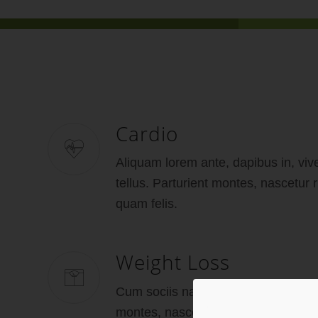
Cardio
Aliquam lorem ante, dapibus in, vive
tellus. Parturient montes, nascetur
quam felis.
Weight Loss
Cum sociis natoque penatibus et ma
montes, nascetur ridiculus mus. Do