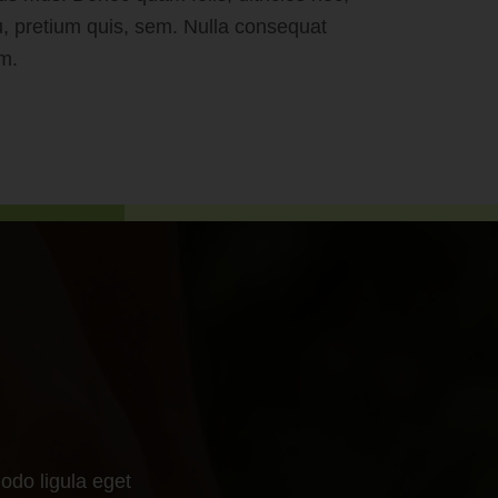
, pretium quis, sem. Nulla consequat
m.
odo ligula eget