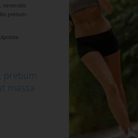
, venenatis
lis pretium.
ulputate
, pretium
at massa