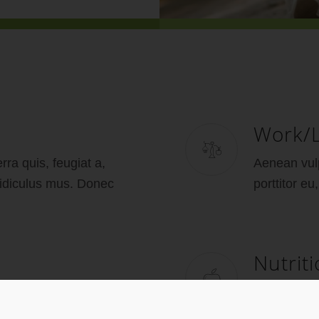
Work/L
rra quis, feugiat a,
Aenean vulp
 ridiculus mus. Donec
porttitor eu
Nutrit
gnis dis parturient
Lorem ipsum
nec quam felis.
Aenean com