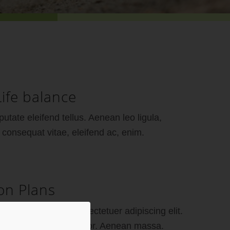
ife balance
utate eleifend tellus. Aenean leo ligula,
, consequat vitae, eleifend ac, enim.
ion Plans
 dolor sit amet, consectetuer adipiscing elit.
modo ligula eget dolor. Aenean massa.