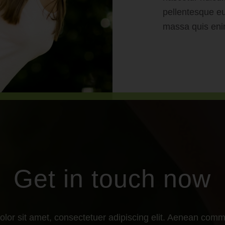
pellentesque eu
massa quis eni
Get in touch now
lor sit amet, consectetuer adipiscing elit. Aenean comm