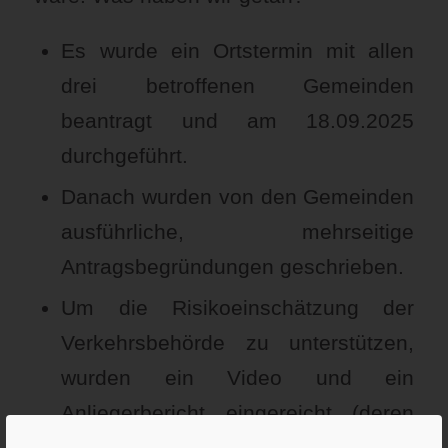
Es wurde ein Ortstermin mit allen
drei betroffenen Gemeinden
beantragt und am 18.09.2025
durchgeführt.
Danach wurden von den Gemeinden
ausführliche, mehrseitige
Antragsbegründungen geschrieben.
Um die Risikoeinschätzung der
Verkehrsbehörde zu unterstützen,
wurden ein Video und ein
Anliegerbericht eingereicht (deren
Erhalt nicht einmal bestätigt wurde).