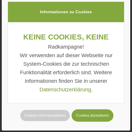
Der ADFC hat umfangreiche
Informationen zu Cookies
Abstandsmessungen durchgeführt
und zur Verfügung gestellt.
Keine Cookies, keine
Radkampagne!
Streng genommen haben wir hier vor
Wir verwenden auf dieser Webseite nur
Ort die Arbeit des Landratsamtes
System-Cookies die zur technischen
erledigt. All das hätte im Vorhinein
Funktionalität erforderlich sind. Weitere
erledigt werden können.
Informationen finden Sie in unserer
Datenschutzerklärung
.
Aber immerhin: Jetzt gilt auf dem
ganzen Streckenabschnitt Tempo 70.
Immer noch sehr viel, weil die
Cookies nicht akzeptieren
Cookies akzeptieren
Markierungen alle